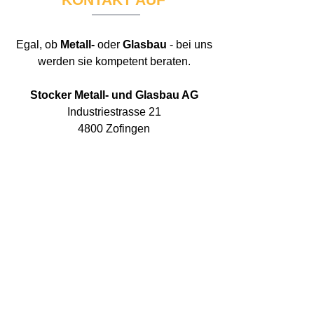
Egal, ob
Metall-
oder
Glasbau
- bei uns
werden sie kompetent beraten.
Stocker Metall- und Glasbau AG
Industriestrasse 21
4800 Zofingen
Tel:
079 583 29 66
Mail>>
Wir sind zu folgenden Zeiten erreichbar:
Mo-Do: 07:00 - 12:00 Uhr / 13:00 - 17:00 Uhr
Freitag 07:00 - 12:00 Uhr
c 2025 Stocker Metall- und Glasbau AG ||